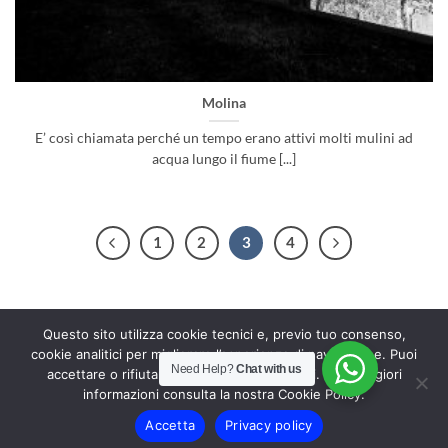
Molina
E’ così chiamata perché un tempo erano attivi molti mulini ad
acqua lungo il fiume [...]
1
2
3
4
Questo sito utilizza cookie tecnici e, previo tuo consenso,
Via Diego Taiani, 25, 84019 Vietri sul Mare SA | tel:+39 349 702
cookie analitici per migliorare l’esperienza di navigazione. Puoi
Need Help?
Chat with us
accettare o rifiutare i cookie non essenziali. Per maggiori
1346 | info@vietri360.it |
Privacy Policy
|
Cookie Policy
informazioni consulta la nostra Cookie Policy.
Copyright 2026 ©
B&B Vietri 360
Realized by
CWDesign Web
Accetta
Privacy policy
Solution