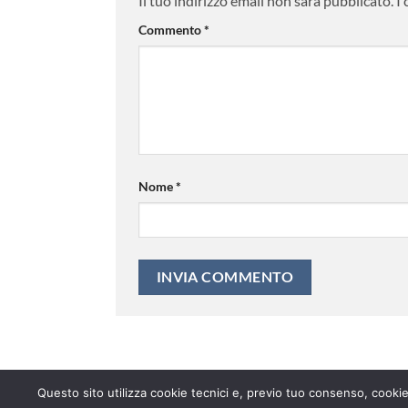
Il tuo indirizzo email non sarà pubblicato.
I
Commento
*
Nome
*
Questo sito utilizza cookie tecnici e, previo tuo consenso, cookie 