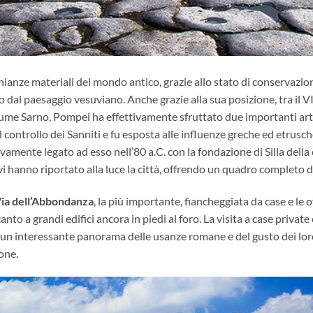
anze materiali del mondo antico, grazie allo stato di conservazion
dal paesaggio vesuviano. Anche grazie alla sua posizione, tra il VII e
 fiume Sarno, Pompei ha effettivamente sfruttato due importanti art
l controllo dei Sanniti e fu esposta alle influenze greche ed etrusche
vamente legato ad esso nell’80 a.C. con la fondazione di Silla della c
avi hanno riportato alla luce la città, offrendo un quadro completo 
ia dell’Abbondanza
, la più importante, fiancheggiata da case e le
ccanto a grandi edifici ancora in piedi al foro. La visita a case pri
 un interessante panorama delle usanze romane e del gusto dei loro 
ione.