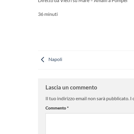
Diretto da Vietri su Mare – Amalfi a Pompei
36 minuti
Napoli
Lascia un commento
Il tuo indirizzo email non sarà pubblicato.
I
Commento
*