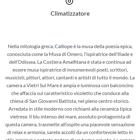
Climatizzatore
Nella mitologia greca,
Calliope
è la musa della poesia epica,
conosciuta come la Musa di Omero, l’ispiratrice dell’Iliade e
dell’Odissea. La Costiera Amalfitana è stata e continua ad
essere musa ispiratrice di innumerevoli poeti, scrittori,
musicisti, pittori, attori, cantanti e artisti di tutto il mondo. La
camera a Vietri Sul Mare è ampia e luminosa con balconcino
che affaccia sul caratteristico vicoletto che conduce alla
chiesa di San Giovanni Battista, nel pieno centro storico.
Arredata in stile moderno con richiami alla ceramica tipica
vietrese. Il blu intenso del mare, assoluto protagonista di
questa camera, trasmette all’ospite una piacevole sensazione
di relax e armonia, sarete accolti da un confortevole letto in
stile minimal e potrete godere di un bagno privato. La camera